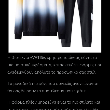
Η βιοτεχνία
«VATIS»
, χρησιμοποιώντας πάντα τα
πιο ποιοτικά υφάσματα, κατασκευάζει φόρμες που
αναδεικνύουν απόλυτα το προσωπικό σας στυλ.
Τα μοναδικά πατρόν, που συνεχώς ανανεώνονται,
θα σας δώσουν το αποτέλεσμα που ζητάτε.
Η φόρμα πλέον μπορεί να είναι το πιο στιλάτο και
ταυτόχρονα εύχρηστο ρούχο, γι’ αυτό και δεν θα